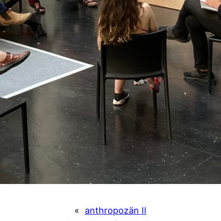
«
anthropozän II