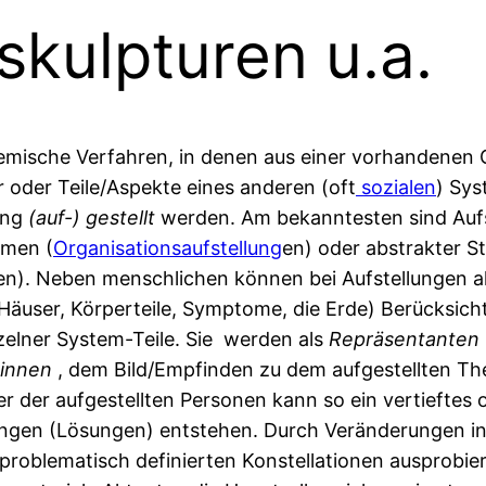
skulpturen u.a.
emische Verfahren, in denen aus einer vorhandenen 
r oder Teile/Aspekte eines anderen (oft
sozialen
) Sys
ung
(auf-) gestellt
werden. Am bekanntesten sind Auf
emen (
Organisationsaufstellung
en) oder abstrakter S
en). Neben menschlichen können bei Aufstellungen a
 (Häuser, Körperteile, Symptome, die Erde) Berücksic
zelner System-Teile. Sie werden als
Repräsentanten
innen
, dem Bild/Empfinden zu dem aufgestellten T
der aufgestellten Personen kann so ein vertieftes od
gen (Lösungen) entstehen. Durch Veränderungen in de
problematisch definierten Konstellationen ausprobier