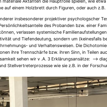
 materiale Aktanten die Hauptrolle spielen, wie etwa
me auf einem Holzbrett durch Figuren, oder auch z.B.
anderer insbesonderer projektiver psychologscher 
ersönlichkeitsanteile des Probanden bzw. einer Fami
können, verlassen systemische Familienaufstellungen
ivität und Tiefendeutung, sondern um (keinesfalls 
hrnehmungs- und Verhaltensweisen. Die Dichotomien 
tionen ihre Trennschärfe bzw. ihren Sinn, in Teilen 
irksamkeit sehen wir v .A. 3 Erklärungsansätze: –>
und Stellvertreterprozesse wie sie z.B. in der Forsc